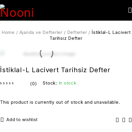
Home
/
Ajanda ve Defterler
/
Defterler
/
İstiklal-L Lacivert
Tarihsiz Defter
İstiklal-L Lacivert Tarihsiz Defter
Stock:
In stock
(0)
out of 5
This product is currently out of stock and unavailable.