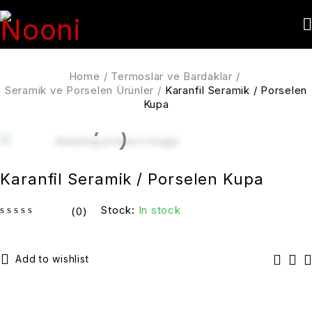
Home
/
Termoslar ve Bardaklar
/
Seramik ve Porselen Ürünler
/
Karanfil Seramik / Porselen
Kupa
Karanfil Seramik / Porselen Kupa
Stock:
In stock
(0)
out of 5