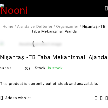
Home
/
Ajanda ve Defterler
/
Organizerler
/
Nişantaşı-TB
Taba Mekanizmalı Ajanda
Nişantaşı-TB Taba Mekanizmalı Ajanda
Stock:
In stock
(0)
out of 5
This product is currently out of stock and unavailable.