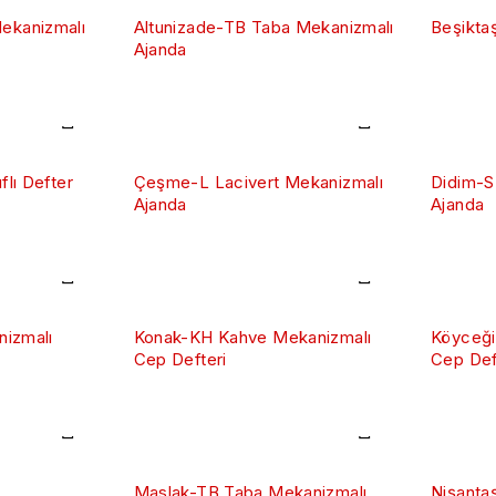
ekanizmalı
Altunizade-TB Taba Mekanizmalı
Beşiktaş
Ajanda
lı Defter
Çeşme-L Lacivert Mekanizmalı
Didim-S
Ajanda
Ajanda
nizmalı
Konak-KH Kahve Mekanizmalı
Köyceği
Cep Defteri
Cep Def
Maslak-TB Taba Mekanizmalı
Nişanta