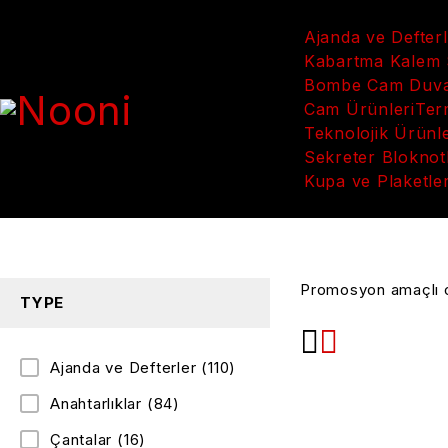
Ajanda ve Defter
Kabartma Kalem S
Bombe Cam Duvar
Cam Ürünleri
Ter
Teknolojik Ürünl
Sekreter Bloknot
Kupa ve Plaketle
Promosyon amaçlı org
TYPE
Ajanda ve Defterler
(110)
Anahtarlıklar
(84)
Çantalar
(16)