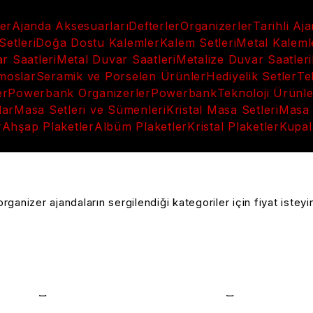
ler
Ajanda Aksesuarları
Defterler
Organizerler
Tarihli Aj
etleri
Doğa Dostu Kalemler
Kalem Setleri
Metal Kaleml
 Saatleri
Metal Duvar Saatleri
Metalize Duvar Saatleri
moslar
Seramik ve Porselen Ürünler
Hediyelik Setler
Te
er
Powerbank Organizerler
Powerbank
Teknoloji Ürünle
lar
Masa Setleri ve Sümenleri
Kristal Masa Setleri
Masa 
r
Ahşap Plaketler
Albüm Plaketler
Kristal Plaketler
Kupal
anizer ajandaların sergilendiği kategoriler için fiyat isteyi