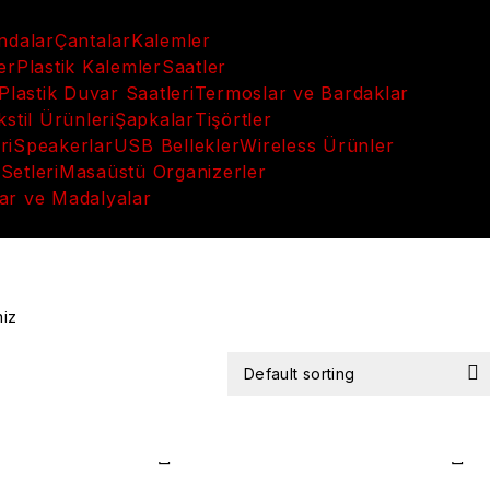
andalar
Çantalar
Kalemler
er
Plastik Kalemler
Saatler
Plastik Duvar Saatleri
Termoslar ve Bardaklar
kstil Ürünleri
Şapkalar
Tişörtler
ri
Speakerlar
USB Bellekler
Wireless Ürünler
Setleri
Masaüstü Organizerler
ar ve Madalyalar
niz
Default sorting