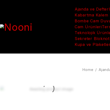
Ajanda ve Defter
Kabartma Kalem S
Bombe Cam Duvar
Cam Ürünleri
Ter
Teknolojik Ürünl
Sekreter Bloknot
Kupa ve Plaketle
Home
/
Ajand