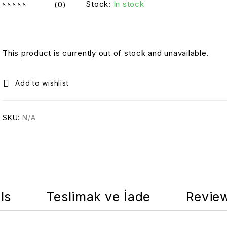
Stock:
In stock
(0)
out of 5
This product is currently out of stock and unavailable.
SKU:
N/A
ls
Teslimak ve İade
Review