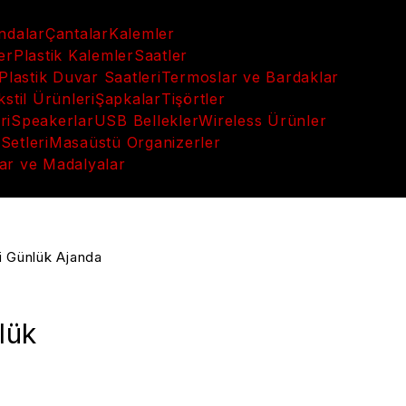
andalar
Çantalar
Kalemler
er
Plastik Kalemler
Saatler
Plastik Duvar Saatleri
Termoslar ve Bardaklar
kstil Ürünleri
Şapkalar
Tişörtler
ri
Speakerlar
USB Bellekler
Wireless Ürünler
Setleri
Masaüstü Organizerler
ar ve Madalyalar
i Günlük Ajanda
lük