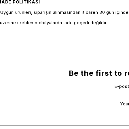
İADE POLİTİKASİ
Uygun ürünleri, siparişin alınmasından itibaren 30 gün içind
üzerine üretilen mobilyalarda iade geçerli değildir.
Be the first to
E-post
You