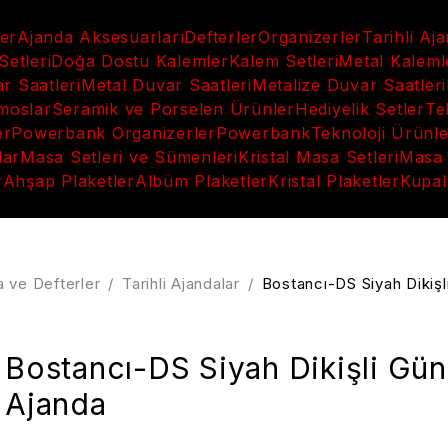
ler
Ajanda Aksesuarları
Defterler
Organizerler
Tarihli Aj
etleri
Doğa Dostu Kalemler
Kalem Setleri
Metal Kaleml
 Saatleri
Metal Duvar Saatleri
Metalize Duvar Saatleri
moslar
Seramik ve Porselen Ürünler
Hediyelik Setler
Te
er
Powerbank Organizerler
Powerbank
Teknoloji Ürünle
lar
Masa Setleri ve Sümenleri
Kristal Masa Setleri
Masa 
r
Ahşap Plaketler
Albüm Plaketler
Kristal Plaketler
Kupal
a ve Defterler
/
Tarihli Ajandalar
/
Bostancı-DS Siyah Dikişl
Bostancı-DS Siyah Dikişli Gün
Ajanda