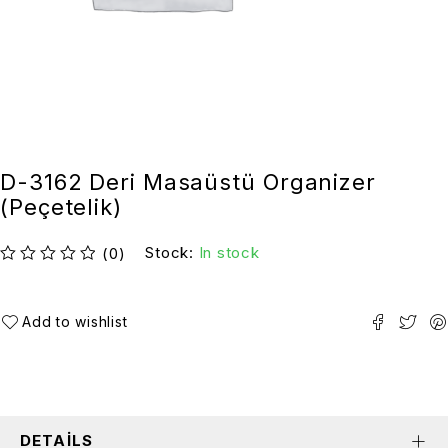
D-3162 Deri Masaüstü Organizer
(Peçetelik)
Stock:
In stock
(0)
out of 5
DETAILS