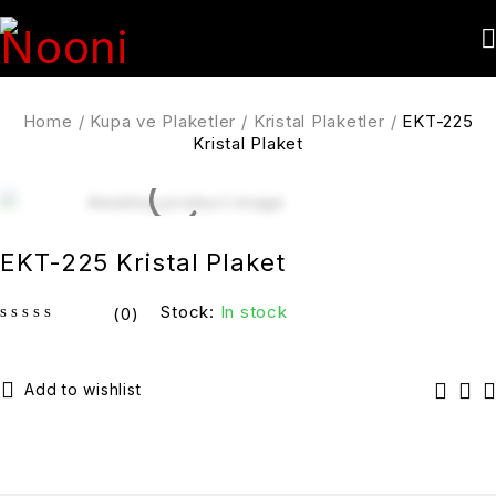
Home
/
Kupa ve Plaketler
/
Kristal Plaketler
/
EKT-225
Kristal Plaket
EKT-225 Kristal Plaket
Stock:
In stock
(0)
out of 5