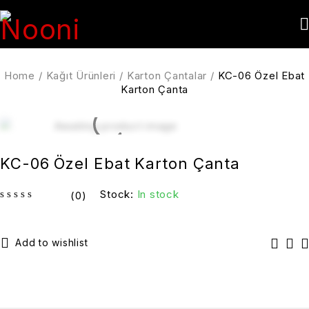
Home
/
Kağıt Ürünleri
/
Karton Çantalar
/
KC-06 Özel Ebat
Karton Çanta
KC-06 Özel Ebat Karton Çanta
Stock:
In stock
(0)
out of 5