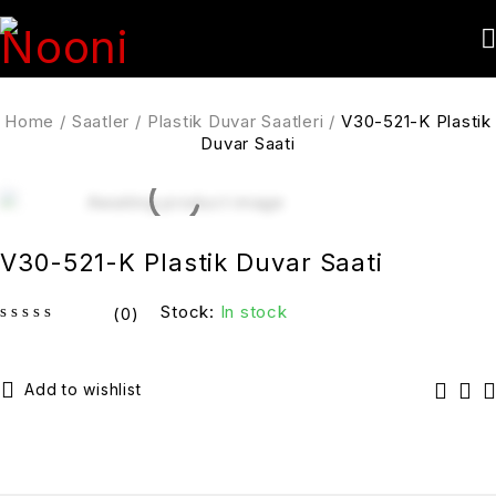
Home
/
Saatler
/
Plastik Duvar Saatleri
/
V30-521-K Plastik
Duvar Saati
V30-521-K Plastik Duvar Saati
Stock:
In stock
(0)
out of 5