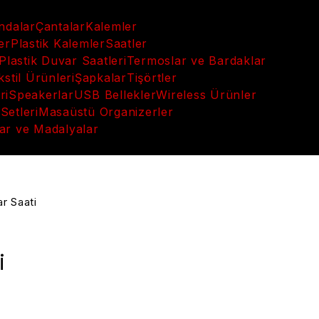
andalar
Çantalar
Kalemler
er
Plastik Kalemler
Saatler
Plastik Duvar Saatleri
Termoslar ve Bardaklar
kstil Ürünleri
Şapkalar
Tişörtler
ri
Speakerlar
USB Bellekler
Wireless Ürünler
Setleri
Masaüstü Organizerler
ar ve Madalyalar
r Saati
i