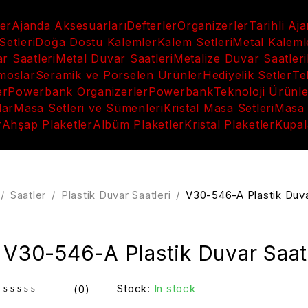
ler
Ajanda Aksesuarları
Defterler
Organizerler
Tarihli Aj
etleri
Doğa Dostu Kalemler
Kalem Setleri
Metal Kaleml
 Saatleri
Metal Duvar Saatleri
Metalize Duvar Saatleri
moslar
Seramik ve Porselen Ürünler
Hediyelik Setler
Te
er
Powerbank Organizerler
Powerbank
Teknoloji Ürünle
lar
Masa Setleri ve Sümenleri
Kristal Masa Setleri
Masa 
r
Ahşap Plaketler
Albüm Plaketler
Kristal Plaketler
Kupal
/
Saatler
/
Plastik Duvar Saatleri
/
V30-546-A Plastik Duva
V30-546-A Plastik Duvar Saat
Stock:
In stock
(0)
out of 5